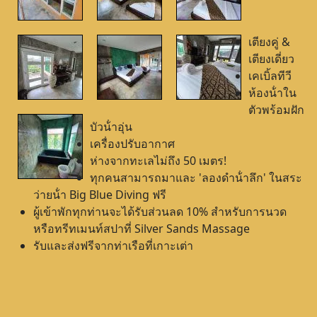
เตียงคู่ &
เตียงเดี่ยว
เคเบิ้ลทีวี
ห้องน้ําใน
ตัวพร้อมฝัก
บัวน้ําอุ่น
เครื่องปรับอากาศ
ห่างจากทะเลไม่ถึง 50 เมตร!
ทุกคนสามารถมาและ 'ลองดําน้ําลึก' ในสระ
ว่ายน้ํา Big Blue Diving ฟรี
ผู้เข้าพักทุกท่านจะได้รับส่วนลด 10% สําหรับการนวด
หรือทรีทเมนท์สปาที่ Silver Sands Massage
รับและส่งฟรีจากท่าเรือที่เกาะเต่า